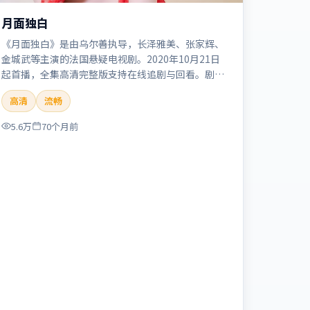
月面独白
《月面独白》是由乌尔善执导，长泽雅美、张家辉、
金城武等主演的法国悬疑电视剧。2020年10月21日
起首播，全集高清完整版支持在线追剧与回看。剧情
与看点：悬念层层推进，线索相互勾连，结局出人意
高清
流畅
料，适合推理爱好者。本片适合检索「月面独白」
「乌尔善」「悬疑」「法国」「2020」「2020-10-
5.6万
70个月前
21上映」等关键词的影迷阅读简介与主创信息。