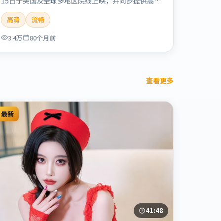
15日于美国及全球多地区院线上映，并同步提供高清
正版流媒体在线观看。剧情与看点：情感细腻动人，
高清
流畅
人物关系真实可信，适合喜欢温情叙事的观众。本片
适合检索「烈日晨星」「顾长卫」「爱情」「美国」
3.4万
80个月前
「2019」「2019-12-15上映」等关键词的影迷阅读
简介与主创信息。
查看更多
最新
41:48