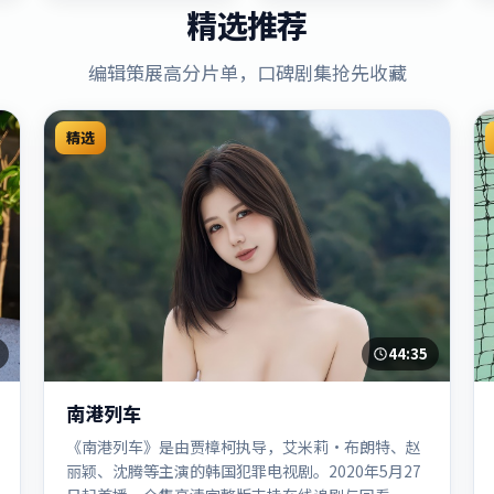
精选推荐
编辑策展高分片单，口碑剧集抢先收藏
精选
44:35
南港列车
《南港列车》是由贾樟柯执导，艾米莉·布朗特、赵
丽颖、沈腾等主演的韩国犯罪电视剧。2020年5月27