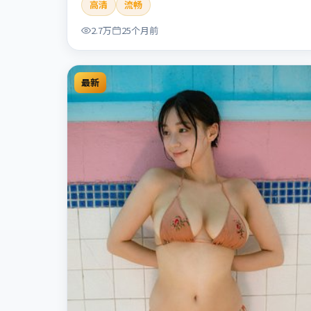
高清
流畅
人性灰色地带，张力十足，兼具社会观察与戏剧冲
突。本片适合检索「暗涌寓言」「丹尼斯·维伦纽
2.7万
25个月前
瓦」「犯罪」「中国香港」「2024」「2024-07-10
上映」等关键词的影迷阅读简介与主创信息。
最新