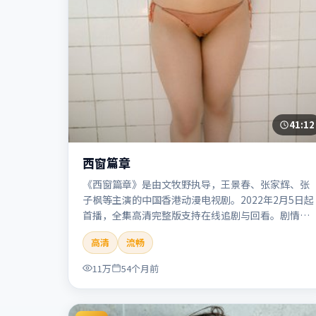
41:12
西窗篇章
《西窗篇章》是由文牧野执导，王景春、张家辉、张
子枫等主演的中国香港动漫电视剧。2022年2月5日起
首播，全集高清完整版支持在线追剧与回看。剧情与
看点：画风鲜明，想象力丰富，剧情适合青少年与动
高清
流畅
画爱好者。本片适合检索「西窗篇章」「文牧野」
「动漫」「中国香港」「2022」「2022-02-05上
11万
54个月前
映」等关键词的影迷阅读简介与主创信息。