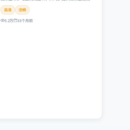
体在线观看。剧情与看点：聚焦案件与人性灰色地
高清
流畅
带，张力十足，兼具社会观察与戏剧冲突。本片适合
检索「失控回廊」「冯小刚」「犯罪」「英国」
5.2万
33个月前
「2023」「2023-11-16上映」等关键词的影迷阅读
简介与主创信息。