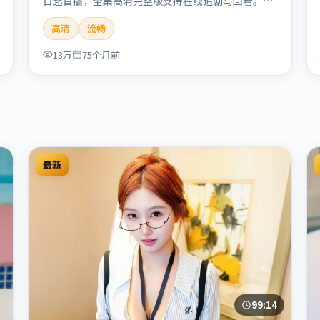
日起首播，全集高清完整版支持在线追剧与回看。剧
情与看点：聚焦案件与人性灰色地带，张力十足，兼
高清
流畅
具社会观察与戏剧冲突。本片适合检索「南港列车」
「贾樟柯」「犯罪」「韩国」「2020」「2020-05-
13万
75个月前
27上映」等关键词的影迷阅读简介与主创信息。
最新
99:14