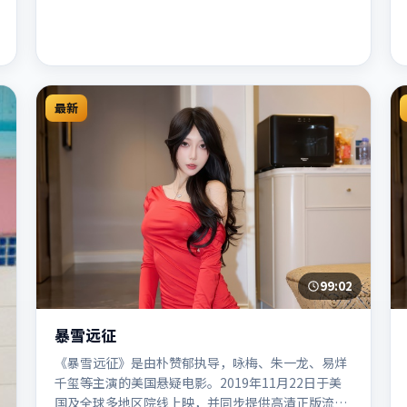
最新
99:02
暴雪远征
《暴雪远征》是由朴赞郁执导，咏梅、朱一龙、易烊
千玺等主演的美国悬疑电影。2019年11月22日于美
国及全球多地区院线上映，并同步提供高清正版流媒