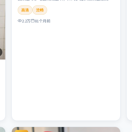
体在线观看。剧情与看点：悬念层层推进，线索相互
高清
流畅
勾连，结局出人意料，适合推理爱好者。本片适合检
索「暴雪远征」「朴赞郁」「悬疑」「美国」
2.2万
81个月前
「2019」「2019-11-22上映」等关键词的影迷阅读
简介与主创信息。