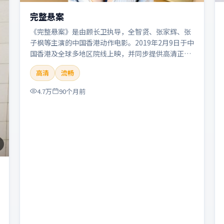
完整悬案
《完整悬案》是由顾长卫执导，全智贤、张家辉、张
子枫等主演的中国香港动作电影。2019年2月9日于中
国香港及全球多地区院线上映，并同步提供高清正版
流媒体在线观看。剧情与看点：动作场面密集，节奏
高清
流畅
明快，适合喜欢热血追缉与爆破场面的观众。本片适
合检索「完整悬案」「顾长卫」「动作」「中国香
4.7万
90个月前
港」「2019」「2019-02-09上映」等关键词的影迷
阅读简介与主创信息。