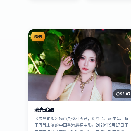
精选
93:07
流光追缉
《流光追缉》是由贾樟柯执导，刘亦菲、雷佳音、甄
子丹等主演的中国香港悬疑电影。2020年9月17日于