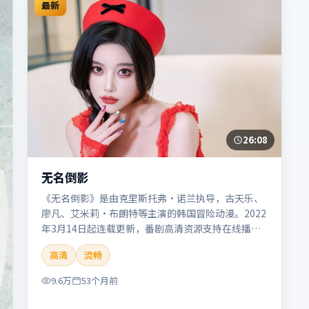
最新
26:08
无名倒影
《无名倒影》是由克里斯托弗·诺兰执导，古天乐、
廖凡、艾米莉·布朗特等主演的韩国冒险动漫。2022
年3月14日起连载更新，番剧高清资源支持在线播
放。剧情与看点：旅程险象环生，奇观与友情并行，
高清
流畅
带来沉浸式探险体验。本片适合检索「无名倒影」
「克里斯托弗·诺兰」「冒险」「韩国」「2022」
9.6万
53个月前
「2022-03-14上映」等关键词的影迷阅读简介与主创
信息。